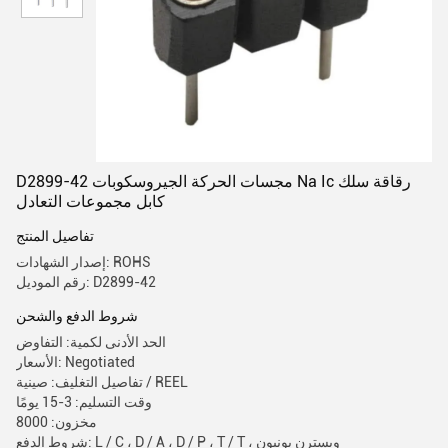
D2899-42 مجسات الحركة الجيروسكوبات Na Ic رقاقة سلك
كابل مجموعات التعادل
تفاصيل المنتج
إصدار الشهادات: ROHS
رقم الموديل: D2899-42
شروط الدفع والشحن
الحد الأدنى لكمية: التفاوض
الأسعار: Negotiated
تفاصيل التغليف: صينية / REEL
وقت التسليم: 3-15 يومًا
مخزون: 8000
شروط الدفع: L / C ، D / A ، D / P ، T / T ، ويسترن يونيون