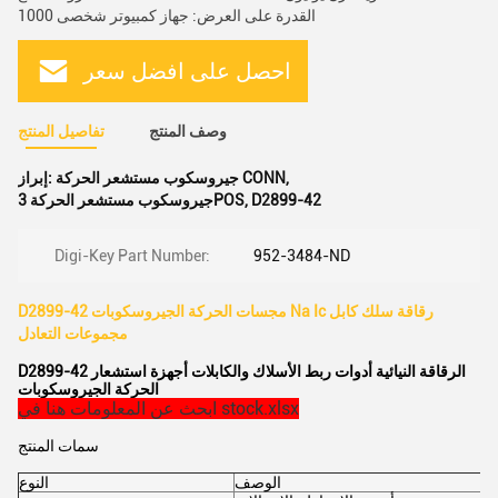
القدرة على العرض: جهاز كمبيوتر شخصى 1000
احصل على افضل سعر
وصف المنتج
تفاصيل المنتج
,
جيروسكوب مستشعر الحركة CONN
إبراز:
D2899-42
,
جيروسكوب مستشعر الحركة 3POS
Digi-Key Part Number:
952-3484-ND
D2899-42 مجسات الحركة الجيروسكوبات Na Ic رقاقة سلك كابل
مجموعات التعادل
D2899-42 الرقاقة النيائية أدوات ربط الأسلاك والكابلات أجهزة استشعار
الحركة الجيروسكوبات
ابحث عن المعلومات هنا في stock.xlsx
سمات المنتج
الوصف
النوع