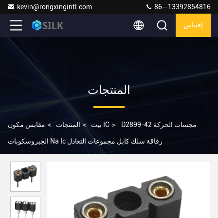
kevin@rongxingintl.com
86--13392854816
إقتباس
المنتجات
D2899-42 مجسات الحركة
>
مقابس مكون IC
بيت
>
المنتجات
>
الجيروسكوبات Na Ic رقاقة سلك كابل مجموعات التعادل