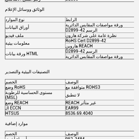
الوثائق ووسائل الإعلام
الرابط
نوع الموارد
ورقة مواصفات المقابس الدائرية
أوراق البيانات
D2899-42 الرسم
نظرة عامة على شركة هارون
ملف فيديو
RoHS Cert D2899-42
معلومات بيئية
هاروين REACH
D2899-42 الرسم
ورقة بيانات HTML
ورقة مواصفات المقابس الدائرية
التصنيفات البيئية والتصدير
الوصف
الخصم
متوافقة مع ROHS3
وضع RoHS
مستوى الحساسية للرطوبة
لا تنطبق
(MSL)
REACH غير متأثر
وضع REACH
EAR99
الـ ECCN
HTSUS
8536.69.4040
موارد إضافية
الوصف
الخصم