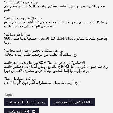
س: ما هو مقدار الطلب؟
ج: نحن نقدم لكم MOQ صغيرة لكل عنصر، وبعض العناصر ستكون واحدة
للبيع.
س: ماذا عن وقت التسليم؟
ج: بشكل عام ، سيتم شحن منتجاتنا الموجودة في 2-3 أيام بعد استلام الدفع
، يعتمد في النهاية على كميات الطلب.
س: ما هو ضمانك؟
ج: جميع منتجاتنا ستكون 100% اختبار قبل الشحن، جميعها لديها ضمان 360
يوما.
س: هل يمكنني الحصول على عينة مجانية؟
ج: يمكنك أن تطلب من موظفينا طلب عينات مجانية.
س: هل تدعم أيضا قائمة BOM الاقتباس؟ ثم شحن لنا معا؟
ج: بالطبع، ونحن أيضا دعم لاقتباس قائمة BOM وشحنة جميع المكونات معا،
يرجى إرسالها إلينا للتحقق، ولدينا فريق محترف لاقتباس فورا.
س: كيف تتواصل معنا؟
ج: أرسل تفاصيل استفسارك، انقر فوق "أرسل" الآن!!!
Tags:
مكثف تانتالوم بوليمر EMC
متغيرات I O وحدة الترحيل
مآخذ مكون PBT IC