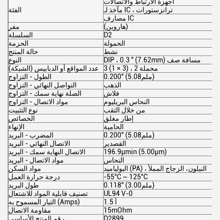
أجهزة الارتباط والاتصالات
مآخذ لـ IC ، ترانزستورات
الفئة
مصارف IC
(هاروين)
مفر
D2
السلسلة
الحمولة
الحزمة
نشط
حالة المنتج
DIP ، 0.3 " (7.62mm) مسافة صف
النوع
3 (1 × 3) ، 2 محملة
عدد المواقع أو الدبابيس (الشبكة)
0.200" (5.08ملم)
الطول - التزاوج
الذهب
التواصل النهائي - التزاوج
فلاش
الصلة نهاية سمك - التزاوج
النحاس البريليوم
مواد الاتصال - التزاوج
من خلال الثقب
نوع التثبيت
إطار مغلق
الخصائص
الحامية
الإنهاء
0.200" (5.08ملم)
المضرب - البريد
القصدير
الاتصال النهائي - البريد
196.9μmin (5.00μm)
الاتصال النهاية سمك - البريد
النحاس
مواد الاتصال - البريد
البولياميد (PA) ، النيلون، الزجاج المملأ
مواد السكن
-55°C ~ 125°C
درجة حرارة العمل
0.118" (3.00ملم)
طول البريد
UL94 V-0
تصنيف قابلية المواد للاشتعال
1.5 أ
التيار المسموح به (Amps)
15mOhm
مقاومة الاتصال
D2899
رقم المنتج الأساسي