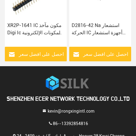
D2816-42 Na استشعار
XR2P-1641 IC مكون مآخذ
الحركة IC أجهزة استشعار
Digi Ic المكونات الإلكترونية
درجة حرارة الميل
المتكاملة BOM IC
احصل على افضل سعر
احصل على افضل سعر
SHENZHEN ECER NETWORK TECHNOLOGY CO.,LTD
kevin@rongxingintl.com
86--13392854816
غرفة 2409 ، 24 / F ، بلوك A ، مبنى Hoover 38 Kwai Cheong