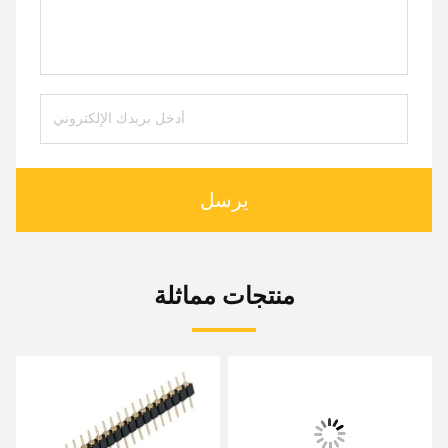
يرسل
منتجات مماثلة