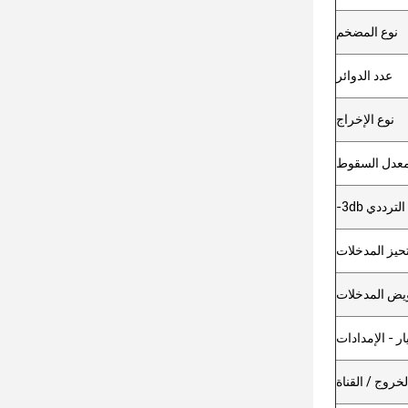
نوع المضخم
عدد الدوائر
نوع الإخراج
عدل السقوط
 الترددي
 تحيز المدخلات
ويض المدخلات
يار - الإمدادات
الخروج / القناة