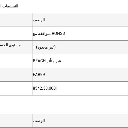
التصنيفات ال
الوصف
متوافقة مع ROHS3
مستوى الحسا
1 (غير محدود)
REACH غير متأثر
EAR99
8542.33.0001
الوصف