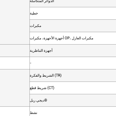
الدوائر المتكاملة
خطية
مكبرات
أجهزة الأجهزة، مكبرات OP، مكبرات العازل
أجهزة التناظرية
-
الشريط والفكرة (TR)
شريط قطع (CT)
ديجي ريل®
نشط