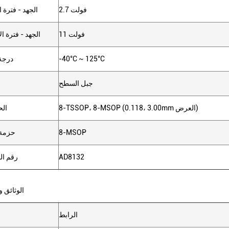
2.7 فولت
الجهد - فترة ا
11 فولت
الجهد - فترة ا
-40°C ~ 125°C
درجة
جبل السطح
8-TSSOP، 8-MSOP (0.118، 3.00mm العرض)
الح
8-MSOP
حزمة 
AD8132
رقم ال
الوثائق و
الرابط