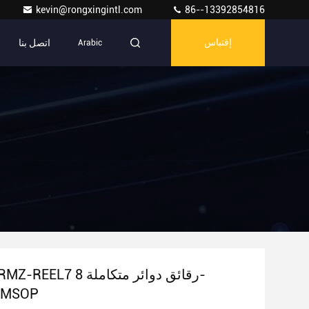
kevin@rongxingintl.com
86--13392854816
اتصل بنا
إقتباس
Arabic
AD8132ARMZ-REEL7 رقائق
-MSOP