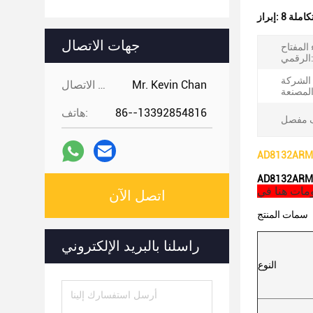
إبراز:
جهات الاتصال
المفتاح
رقمي:
 الشركة
Mr. Kevin Chan
جهات الاتصال:
86--13392854816
هاتف:
اتصل الآن
سمات المنتج
راسلنا بالبريد الإلكتروني
النوع