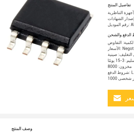
تفاصيل المنتج
جهزة التناظرية
AD8
الدفع والشحن
 لكمية: التفاوض
 Negotiated
-15 يومًا
مخزون: 8000
شخصى 1000
عر
وصف المنتج