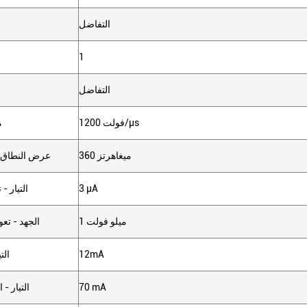
التفاضل
1
التفاضل
1200 فولت/μs
م
360 ميغاهرتز
-3db عرض النطاق
3 μA
التيار -
1 ميلو فولت
الجهد - تع
12mA
الت
70 mA
التيار - 