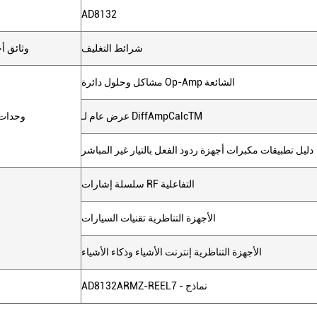
AD8132
شرائط التغليف
وثائق أ
مشاكل وحلول دائرة Op-Amp الشائعة
عرض عام لـ DiffAmpCalcTM
وحدات 
دليل تطبيقات مكبرات أجهزة ردود الفعل بالتيار غير المباشر
سلسلة إشارات RF التفاعلية
الأجهزة التناظرية تقنيات السيارات
الأجهزة التناظرية إنترنت الأشياء وذكاء الأشياء
AD8132ARMZ-REEL7 - نماذج