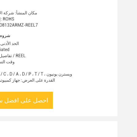
مكان المنشأ: شركة الأ
إصدار الشهادات: ROHS
رقم الموديل: 132ARMZ-REEL7
شروط 
الحد الأدنى
الأسعار:
تفاصيل التغليف: صينية / REEL
وقت التسليم: 3
شروط الدفع: L / C ، D / A ، D / P ، T / T ، ويسترن يونيون
القدرة على العرض: جهاز كمبيوتر 
احصل على افضل س