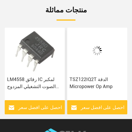
منتجات مماثلة
TSZ122IQ2T الدقة
LM4558 رقائق IC لمكبر
Micropower Op Amp
الصوت التشغيلي المزدوج
لتطبيقات الصوت المختلفة
احصل على افضل سعر
احصل على افضل سعر