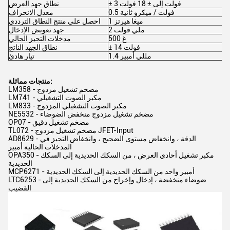
± 3 فولت إلى ± 18 فولت
نطاق جهد العرض
0.5 فولت / ميكرو ثانية
معدل الانحراف
1 ميغا هيرتز
احصل على منتج النطاق الترددي
2 ملي فولت
جهد تعويض الإدخال
500 غ
مدخلات التحيز الحالي
± 14 فولت
نطاق الجهد الناتج
1.4 مللي أمبير
تيار هادئ
منتجات مماثلة:
LM358 - مضخم تشغيل مزدوج
LM741 - مكبر الصوت التشغيلي
LM833 - مكبر الصوت التشغيلي المزدوج
NE5532 - مضخم تشغيل مزدوج منخفض الضوضاء
OP07 - مضخم تشغيل دقيق
TL072 - مضخم تشغيل مزدوج JFET-Input
AD8629 - الدقة ، وانخفاض مستوى الضجيج ، وانخفاض التحيز في
المدخلات الحالية أمبير
OPA350 - مكبر تشغيل أحادي العرض ، من السكك الحديدية إلى السكك
الحديدية
MCP6271 - أمبير واحد من السكك الحديدية إلى السكك الحديدية
LTC6253 - ضوضاء منخفضة ، إدخال وإخراج من السكك الحديدية إلى
القضيب