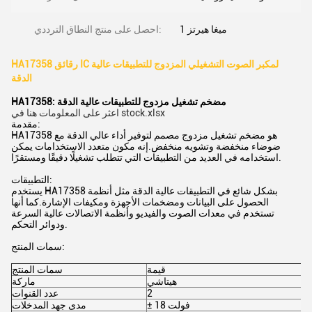
1 ميغا هيرتز
احصل على منتج النطاق الترددي:
HA17358 رقائق IC لمكبر الصوت التشغيلي المزدوج للتطبيقات عالية
الدقة
HA17358: مضخم تشغيل مزدوج للتطبيقات عالية الدقة
اعثر على المعلومات هنا في stock.xlsx
مقدمة:
HA17358 هو مضخم تشغيل مزدوج مصمم لتوفير أداء عالي الدقة مع
ضوضاء منخفضة وتشويه منخفض.إنه مكون متعدد الاستخدامات يمكن
استخدامه في العديد من التطبيقات التي تتطلب تشغيلًا دقيقًا ومستقرًا.
التطبيقات:
يستخدم HA17358 بشكل شائع في التطبيقات عالية الدقة مثل أنظمة
الحصول على البيانات ومضخمات الأجهزة ومكيفات الإشارة.كما أنها
تستخدم في معدات الصوت والفيديو وأنظمة الاتصالات عالية السرعة
ودوائر التحكم.
سمات المنتج:
قيمة
سمات المنتج
هيتاشي
ماركة
2
عدد القنوات
± 18 فولت
مدى جهد المدخلات