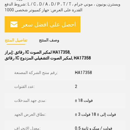
شروط الدفع: L / C ، D / A ، D / P ، T / T ، ويسترن يونيون ، موني جرام
القدرة على العرض: جهاز كمبيوتر شخصى 1000
احصل على افضل سعر
وصف المنتج
تفاصيل المنتج
,
رقائق IC لمكبر الصوت HA17358
إبراز:
HA17358
,
رقائق IC لمكبر الصوت التشغيلي المزدوج
HA17358
رقم منتج الشركة المصنعة:
2
عدد القنوات:
± 18 فولت
مدى جهد المدخلات:
± 3 فولت إلى ± 18 فولت
نطاق العرض الجهد:
0.5 فولت / ميكرو ثانية
معدل الانحراف: