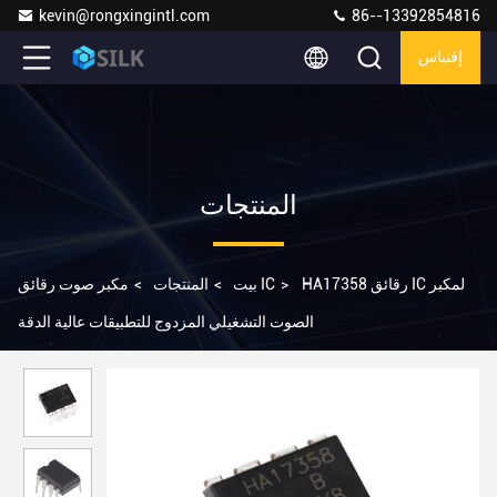
kevin@rongxingintl.com
86--13392854816
إقتباس
المنتجات
HA17358 رقائق IC لمكبر
>
مكبر صوت رقائق IC
بيت
>
المنتجات
>
الصوت التشغيلي المزدوج للتطبيقات عالية الدقة