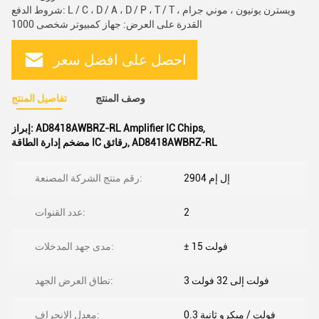
شروط الدفع: L / C ، D / A ، D / P ، T / T ، ويسترن يونيون ، موني جرام
القدرة على العرض: جهاز كمبيوتر شخصى 1000
احصل على افضل سعر
وصف المنتج
تفاصيل المنتج
,
AD8418AWBRZ-RL Amplifier IC Chips
إبراز:
AD8418AWBRZ-RL
,
مضخم إدارة الطاقة IC رقائق
إل إم 2904
رقم منتج الشركة المصنعة:
2
عدد القنوات:
± 15 فولت
مدى جهد المدخلات:
3 فولت إلى 32 فولت
نطاق العرض الجهد:
0.3 فولت / ميكرو ثانية
معدل الانحراف: