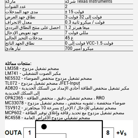
شركة Texas Instruments
ماركة
2
عدد القنوات
± 15 فولت
مدى جهد المدخلات
3 فولت إلى 32 فولت
نطاق جهد العرض
0.3 فولت / ميكرو ثانية
معدل الانحراف
1.2 ميغا هيرتز
احصل على منتج النطاق الترددي
7 مللي فولت
جهد تعويض الإدخال
45 غ
مدخلات التحيز الحالي
0 فولت إلى VCC-1.5 فولت
نطاق الجهد الناتج
700 ميكرو أمبير
تيار هادئ
منتجات مماثلة:
LM358 - مضخم تشغيل مزدوج
LM741 - مكبر الصوت التشغيلي
NE5532 - مضخم تشغيل مزدوج منخفض الضوضاء
TL072 - مضخم تشغيل مزدوج JFET-Input
AD820 - مكبر تشغيل منخفض الطاقة أحادي الإمداد من السكك الحديدية
إلى السكك الحديدية
OPA2365 - مضخم تشغيلي دقيق ، منخفض الطاقة ، RRO
MC33078 - ضوضاء منخفضة ، تشويه منخفض ، مضخم تشغيل مزدوج
TSV912 - مضخم تشغيلي للإدخال / الإخراج بسرعة 10 ميجاهرتز
MCP602 - مضخم تشغيل مزدوج مع تحديد رقاقة وإغلاق توفير الطاقة
RC4558 - مضخم تشغيلي مزدوج الأغراض العامة