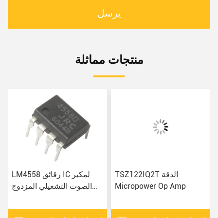
يرسل
منتجات مماثلة
TSZ122IQ2T الدقة
LM4558 رقائق IC لمكبر
Micropower Op Amp
الصوت التشغيلي المزدوج
لتطبيقات الصوت المختلفة