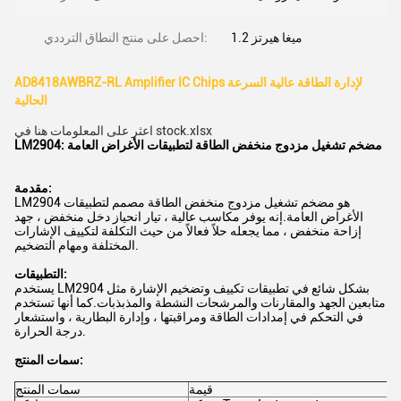
1.2 ميغا هيرتز
احصل على منتج النطاق الترددي:
AD8418AWBRZ-RL Amplifier IC Chips لإدارة الطاقة عالية السرعة
الحالية
اعثر على المعلومات هنا في stock.xlsx
LM2904: مضخم تشغيل مزدوج منخفض الطاقة لتطبيقات الأغراض العامة
مقدمة:
LM2904 هو مضخم تشغيل مزدوج منخفض الطاقة مصمم لتطبيقات
الأغراض العامة.إنه يوفر مكاسب عالية ، تيار انحياز دخل منخفض ، جهد
إزاحة منخفض ، مما يجعله حلاً فعالاً من حيث التكلفة لتكييف الإشارات
المختلفة ومهام التضخيم.
التطبيقات:
يستخدم LM2904 بشكل شائع في تطبيقات تكييف وتضخيم الإشارة مثل
متابعين الجهد والمقارنات والمرشحات النشطة والمذبذبات.كما أنها تستخدم
في التحكم في إمدادات الطاقة ومراقبتها ، وإدارة البطارية ، واستشعار
درجة الحرارة.
سمات المنتج:
قيمة
سمات المنتج