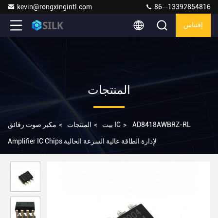
kevin@rongxingintl.com
86--13392854816
إقتباس
المنتجات
AD8418AWBRZ-RL
>
مكبر صوت رقائق IC
بيت
>
المنتجات
>
Amplifier IC Chips لإدارة الطاقة عالية السرعة الحالية