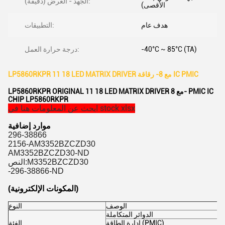
الجهد - العرض (دقيقة):
الأقصى)
هدف عام
التطبيقات:
-40°C ~ 85°C (TA)
درجة حرارة العمل:
LP5860RKPR 11 18 LED MATRIX DRIVER مع 8- رقاقة IC PMIC
LP5860RKPR ORIGINAL 11 18 LED MATRIX DRIVER مع 8- PMIC IC
CHIP LP5860RKPR
ابحث عن المعلومات هنا في stock.xlsx
موارد إضافية
296-38866
2156-AM3352BZCZD30
AM3352BZCZD30-ND
النص:M3352BZCZD30
-296-38866-ND
(المكونات الإلكترونية)
الوصف
النوع
الدوائر المتكاملة
إدارة الطاقة (PMIC)
الفئة