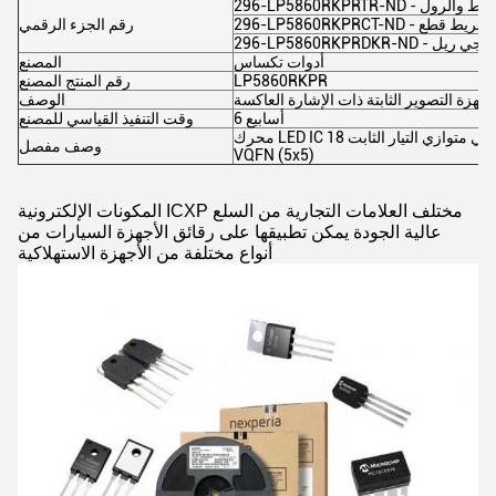
 (CT)
رقم الجزء الرقمي
 ريل®
أدوات تكساس
المصنع
LP5860RKPR
رقم المنتج المصنع
أجهزة التصوير الثابتة ذات الإشارة العاكسة
الوصف
6 أسابيع
وقت التنفيذ القياسي للمصنع
محرك LED IC 18 الخروج خطي متوازي التيار الثابت ، PWM ضبابية 50mA 40-
وصف مفصل
VQFN (5x5)
المكونات الإلكترونية ICXP مختلف العلامات التجارية من السلع
عالية الجودة يمكن تطبيقها على رقائق الأجهزة السيارات من
أنواع مختلفة من الأجهزة الاستهلاكية