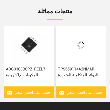
منتجات مماثلة
ADG3308BCPZ-REEL7
TPS659114A2NMAR
الدوائر المتكاملة المتعددة
المكونات الإلكترونية
المكونات الإلكترونية IC
ADA4084-2ARMZ-R7
رقاقة
AD7810YR
ADUM4400CRIZ Ic Chip
احصل على افضل سعر
احصل على افضل سعر