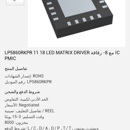
LP5860RKPR 11 18 LED MATRIX DRIVER مع 8- رقاقة IC
PMIC
تفاصيل المنتج
إصدار الشهادات: ROHS
رقم الموديل: LP5860RKPR
شروط الدفع والشحن
الحد الأدنى لكمية: التفاوض
الأسعار: Negotiated
تفاصيل التغليف: صينية / REEL
وقت التسليم: 3-15 يومًا
مخزون: 8000
شروط الدفع: L / C ، D / A ، D / P ، T / T ، ويسترن يونيون