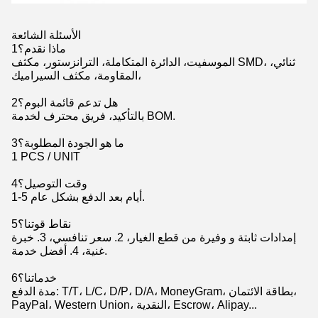
الأسئلة الشائعة
1ماذا نقدم؟
الموسفيت، الدائرة المتكاملة، الترانزستور، مكثف SMD، ثنائي،
المقاومة، مكثف السيراميك،
2هل تدعم قائمة البوم؟
بالتأكيد، فريق محترف لخدمة BOM.
3ما هو الجودة المطلوبة؟
1 PCS / UNIT
4وقت التوصيل؟
1-5 أيام بعد الدفع بشكل عام.
5نقاط قوتنا؟
إمدادات ثابتة و وفيرة من قطع الغيار، 2. سعر تنافسي، 3. خبرة
غنية، 4. أفضل خدمة.
6خدماتنا؟
مدة الدفع: T/T، L/C، D/P، D/A، MoneyGram، بطاقة الائتمان،
PayPal، Western Union، النقدية، Escrow، Alipay...