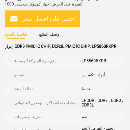
القدرة على العرض: جهاز كمبيوتر شخصى 1000
احصل على افضل سعر
وصف المنتج
تفاصيل المنتج
LP5860RKPR
,
DDR3L PMIC IC CHIP
,
DDR3 PMIC IC CHIP
إبراز:
LP5860RKPR
رقم جزء الشركة المصنعة:
أدوات تكساس
المصنع:
نشط
حالة المنتج:
LPDDR ، DDR2 ، DDR3 ،
وحدات تحكم ذاكرة الوصول العشوائي:
DDR3L
نعم..
تسريع الرسومات:
الجهد - العرض (الحد