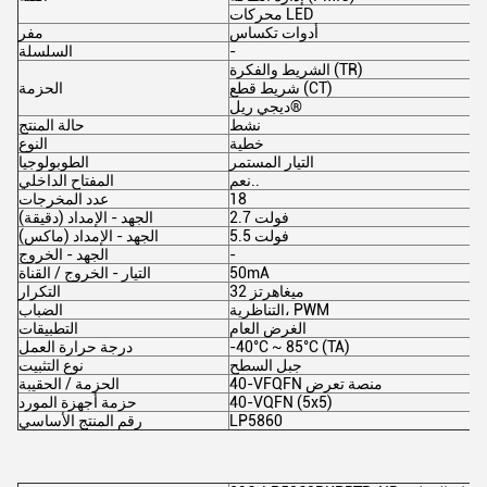
محركات LED
أدوات تكساس
مفر
-
السلسلة
الشريط والفكرة (TR)
شريط قطع (CT)
الحزمة
ديجي ريل®
نشط
حالة المنتج
خطية
النوع
التيار المستمر
الطوبولوجيا
نعم..
المفتاح الداخلي
18
عدد المخرجات
2.7 فولت
الجهد - الإمداد (دقيقة)
5.5 فولت
الجهد - الإمداد (ماكس)
-
الجهد - الخروج
50mA
التيار - الخروج / القناة
32 ميغاهرتز
التكرار
التناظرية، PWM
الضباب
الغرض العام
التطبيقات
-40°C ~ 85°C (TA)
درجة حرارة العمل
جبل السطح
نوع التثبيت
40-VFQFN منصة تعرض
الحزمة / الحقيبة
40-VQFN (5x5)
حزمة أجهزة المورد
LP5860
رقم المنتج الأساسي