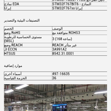
STM32F767BIT6 - النماذج
نماذج EDA
STM32F767xx إيراتا
إيراتا
التصنيفات البيئية والتصدير
الوصف
الخصم
متوافقة مع ROHS3
وضع RoHS
مستوى الحساسية للرطوبة
3 (168 ساعة)
(MSL)
REACH غير متأثر
وضع REACH
3A991A2
الـ ECCN
HTSUS
8542.31.0001
موارد إضافية
497-16635
أسماء أخرى
36
الحزمة القياسية