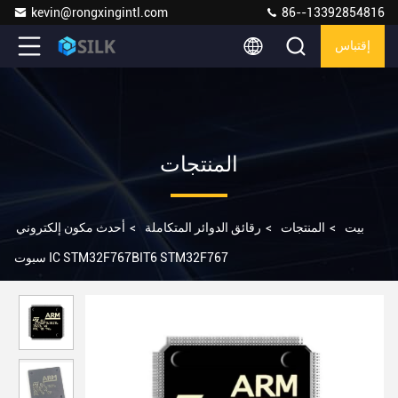
kevin@rongxingintl.com
86--13392854816
إقتباس
المنتجات
بيت
>
المنتجات
>
رقائق الدوائر المتكاملة
>
أحدث مكون إلكتروني
سبوت IC STM32F767BIT6 STM32F767