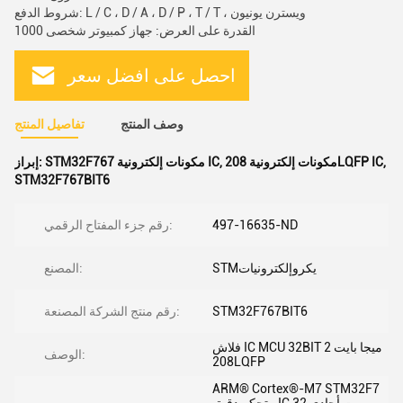
شروط الدفع: L / C ، D / A ، D / P ، T / T ، ويسترن يونيون
القدرة على العرض: جهاز كمبيوتر شخصى 1000
احصل على افضل سعر
وصف المنتج
تفاصيل المنتج
,
مكونات إلكترونية 208LQFP IC
,
STM32F767 مكونات إلكترونية IC
إبراز:
STM32F767BIT6
497-16635-ND
رقم جزء المفتاح الرقمي:
STMيكروإلكترونيات
المصنع:
STM32F767BIT6
رقم منتج الشركة المصنعة:
فلاش IC MCU 32BIT 2 ميجا بايت
الوصف:
208LQFP
ARM® Cortex®-M7 STM32F7