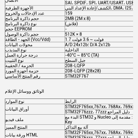
الاتصال
SAI، SPDIF، SPI، UART/USART، USB 
DMA، I2S، LCD، POR، PW
الأجهزة الطرفية
159
عدد الإدخالات والخروج
2MB (2M x 8)
حجم ذاكرة البرنامج
(فلاش)
نوع ذاكرة البرنامج
-
حجم EEPROM
512K × 8
حجم ذاكرة الوصول
1.7 فولت ~ 3.6 فولت
الجهد - الطاقة (Vcc/Vdd)
A/D 24x12b؛ D/A 2x12b
محولات البيانات
الداخلية
نوع المذبذب
-40°C ~ 85°C (TA)
درجة حرارة العمل
جبل السطح
نوع التثبيت
208-LQFP
الحزمة / الحقيبة
208-LQFP (28x28)
حزمة أجهزة المورد
STM32F767
رقم المنتج الأساسي
الوثائق ووسائل الإعلام
الرابط
نوع الموارد
STM32F765xx,767xx، 768Ax، 769xx
أوراق البيانات
STM32F76zzz، 77zzz دليل المراجع
البدء مع STM32 و Nucleo الجزء 1: مقدمة إلى STM32CubeIDE و Blinky Digi-
ملف فيديو
Key
آلة بيع التذاكر
المنتج المميز
STM32F765xx,767xx، 768Ax، 769xx
ورقة بيانات HTML
STM32F76zzz، 77zzz دليل المراجع