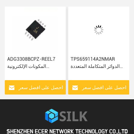
ADG3308BCPZ-REEL7
TPS659114A2NMAR
الدوائر المتكاملة المتعددة
المكونات الإلكترونية
المكونات الإلكترونية IC
ADA4084-2ARMZ-R7
رقاقة
AD7810YR
ADUM4400CRIZ Ic Chip
احصل على افضل سعر
احصل على افضل سعر
SHENZHEN ECER NETWORK TECHNOLOGY CO.,LTD