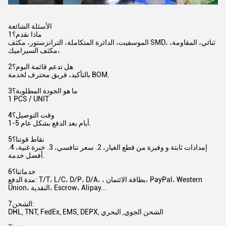
الأسئلة الشائعة
1ماذا نقدم؟
الموسفيت، الدائرة المتكاملة، الترانزستور، مكثف SMD، ثنائي، المقاومة،
مكثف السيراميك،
2هل تدعم قائمة البوم؟
بالتأكيد، فريق محترف لخدمة BOM.
3ما هو الجودة المطلوبة؟
1 PCS / UNIT
4وقت التوصيل؟
1-5 أيام بعد الدفع بشكل عام.
5نقاط قوتنا؟
إمدادات ثابتة و وفيرة من قطع الغيار، 2. سعر تنافسي، 3. خبرة غنية، 4.
أفضل خدمة.
6خدماتنا؟
مدة الدفع: T/T، L/C، D/P، D/A، ، بطاقة الائتمان، PayPal، Western
Union، النقدية، Escrow، Alipay...
7الشحن:
DHL, TNT, FedEx, EMS, DEPX, الشحن الجوي, البحري